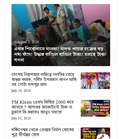
August 2, 2026
এবার শিরোনামে মালদা! মাদক পাচার চক্রের বড়
পর্দা ফাঁস! উদ্ধার বান্ডিল বান্ডিল টাকা! চলছে টাকা
গণনা
দেশের নিরাপত্তার দায়িত্বে গলসির মেয়ে
অন্তরা কারক, গর্বিত উপপ্রধান কানন মাঝি-
সহ গোটা দাদপুর গ্রাম
July 26, 2026
PM Kisan ২৪তম কিস্তির 2000 কবে
আসবে ? আপনার অ্যাকাউন্টে টাকা না
ঢুকলে কি করবেন জানুন সহজে
July 15, 2026
দক্ষিণেশ্বর থেকে গ্রেপ্তার নির্মল ঘোষের
পুত্র তীর্থঙ্কর ঘোষ