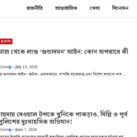
রাজনীতি
আন্তর্জাতিক
খেলা
বিনোদন
ক্রাইম
 আজ থেকে লাগু ‘গুন্ডাদমন’ আইন: কোন অপরাধে কী
 View
—
July 13, 2026
কর গুন্ডাদমন আইন। আটক, এলাকাছাড়া, সম্পত্তি বাজেয়াপ্ত এবং নির্দেশ অমান্যে কত....
কায়দায় দেওয়াল টপকে খুনিকে পাকড়াও, দিল্লি ও পূর্ব
ন পুলিশের দুঃসাহসিক অভিযান!
 View
—
June 7, 2026