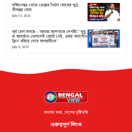
দক্ষিণেশ্বর থেকে গ্রেপ্তার নির্মল ঘোষের পুত্র
তীর্থঙ্কর ঘোষ
July 13, 2026
পূর্ব রেল বলছে—’আমরা আপনাকে দেখছি!'”থুতু
বা আবর্জনা ফেললেই রেহাই নেই, এবার ‘ক্যাপ্টেন
ক্লিন’ ধরিয়ে দেবে অপরাধীকে”
July 4, 2026
বাংলার খবর, দেশের দৃষ্টিভঙ্গি
গুরুত্বপূর্ণ লিংক