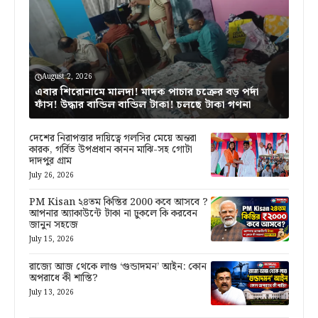
August 2, 2026
এবার শিরোনামে মালদা! মাদক পাচার চক্রের বড় পর্দা
ফাঁস! উদ্ধার বান্ডিল বান্ডিল টাকা! চলছে টাকা গণনা
দেশের নিরাপত্তার দায়িত্বে গলসির মেয়ে অন্তরা
কারক, গর্বিত উপপ্রধান কানন মাঝি-সহ গোটা
দাদপুর গ্রাম
July 26, 2026
PM Kisan ২৪তম কিস্তির 2000 কবে আসবে ?
আপনার অ্যাকাউন্টে টাকা না ঢুকলে কি করবেন
জানুন সহজে
July 15, 2026
রাজ্যে আজ থেকে লাগু ‘গুন্ডাদমন’ আইন: কোন
অপরাধে কী শাস্তি?
July 13, 2026