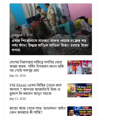
August 2, 2026
এবার শিরোনামে মালদা! মাদক পাচার চক্রের বড়
পর্দা ফাঁস! উদ্ধার বান্ডিল বান্ডিল টাকা! চলছে টাকা
গণনা
দেশের নিরাপত্তার দায়িত্বে গলসির মেয়ে
অন্তরা কারক, গর্বিত উপপ্রধান কানন মাঝি-
সহ গোটা দাদপুর গ্রাম
July 26, 2026
PM Kisan ২৪তম কিস্তির 2000 কবে
আসবে ? আপনার অ্যাকাউন্টে টাকা না
ঢুকলে কি করবেন জানুন সহজে
July 15, 2026
রাজ্যে আজ থেকে লাগু ‘গুন্ডাদমন’ আইন:
কোন অপরাধে কী শাস্তি?