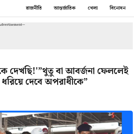
রাজনীতি
আন্তর্জাতিক
খেলা
বিনোদন
-Advertisement---
 দেখছি!'”থুতু বা আবর্জনা ফেললেই
িন’ ধরিয়ে দেবে অপরাধীকে”